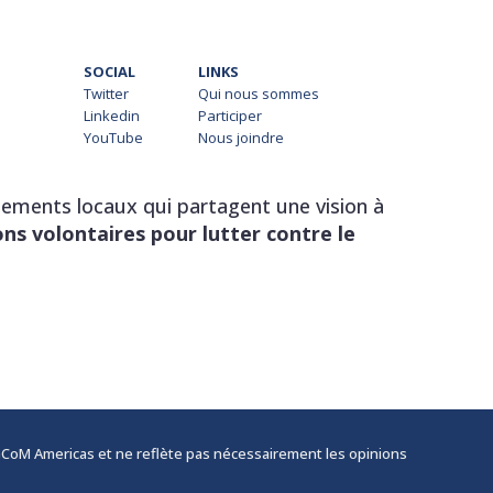
SOCIAL
LINKS
Twitter
Qui nous sommes
Linkedin
Participer
YouTube
Nous joindre
rnements locaux qui partagent une vision à
ons volontaires pour lutter contre le
e GCoM Americas et ne reflète pas nécessairement les opinions