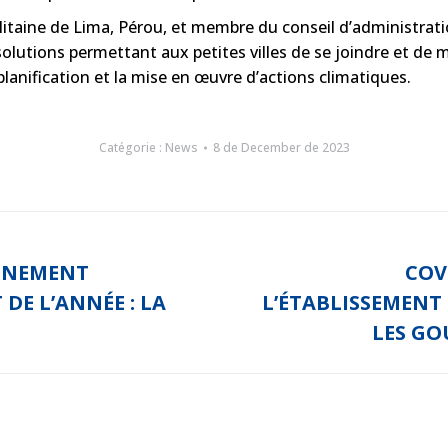
litaine de Lima, Pérou, et membre du conseil d’administrat
lutions permettant aux petites villes de se joindre et de m
planification et la mise en œuvre d’actions climatiques.
Catégorie :
News
8 de December de 2023
VÉNEMENT
COV
DE L’ANNÉE : LA
L’ÉTABLISSEMENT 
Article
suivant
LES G
: