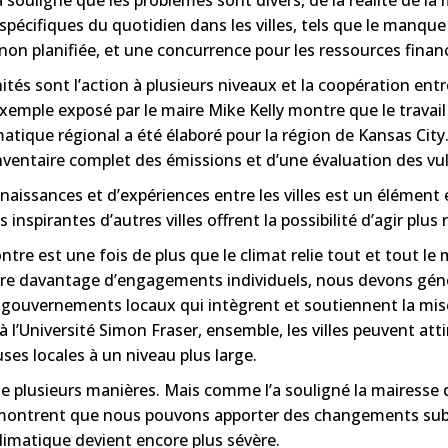
s spécifiques du quotidien dans les villes, tels que le man
non planifiée, et une concurrence pour les ressources financ
tés sont l’action à plusieurs niveaux et la coopération entre 
emple exposé par le maire Mike Kelly montre que le travail co
ique régional a été élaboré pour la région de Kansas City. G
nventaire complet des émissions et d’une évaluation des vuln
aissances et d’expériences entre les villes est un élément e
inspirantes d’autres villes offrent la possibilité d’agir plu
tre est une fois de plus que le climat relie tout et tout le m
dre davantage d’engagements individuels, nous devons génér
 de gouvernements locaux qui intègrent et soutiennent la 
 l’Université Simon Fraser, ensemble, les villes peuvent at
ses locales à un niveau plus large.
 de plusieurs manières. Mais comme l’a souligné la mairess
 montrent que nous pouvons apporter des changements sub
climatique devient encore plus sévère.