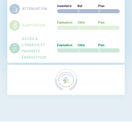
Inventaire
But
Plan
ATTÉNUATION
Évaluation
Cible
Plan
ADAPTATION
ACCÈS À
L’ÉNERGIE ET
Évaluation
Cible
Plan
PAUVRETÉ
ÉNERGÉTIQUE